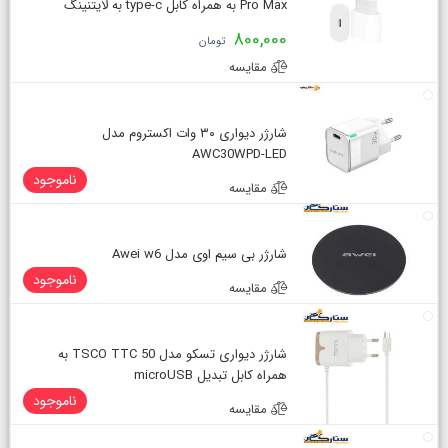
Pro Max به همراه کابل type-c به لایتنینگ
800,000
تومان
مقایسه
شارژر دیواری ۳۰ وات اکستروم مدل
AWC30WPD-LED
ناموجود
مقایسه
شارژر بی سیم اوی مدل Awei w6
ناموجود
مقایسه
شارژر دیواری تسکو مدل TSCO TTC 50 به
همراه کابل تبدیل microUSB
ناموجود
مقایسه