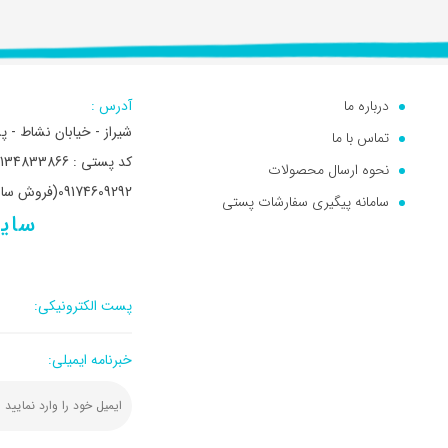
درباره ما
آدرس :
شیراز - خیابان نشاط - 
تماس با ما
کد پستی : 7134833866- تلفن: 32356261
نحوه ارسال محصولات
09174609292(فروش سازمانی)
سامانه پیگیری سفارشات پستی
2
پست الکترونیکی:
خبرنامه ایمیلی: