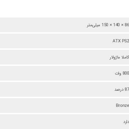
8 × 140 × 150 میلی‌متر
ATX PS
املا ماژولار
80 وات
8 درصد
Bronz
ارد