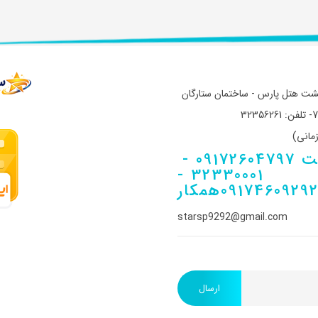
پشت هتل پارس - ساختمان ستارگان
سایت 09172604797 -
32330001 -
0917460929همکار
starsp9292@gmail.com
ارسال