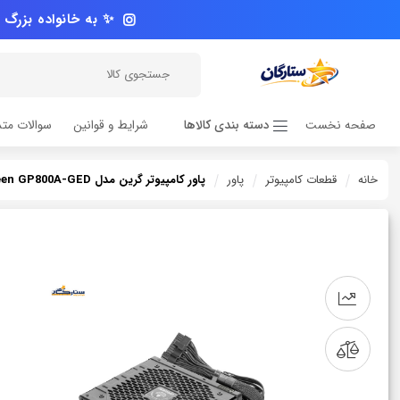
✨ به خانواده بزرگ م
صفحه نخست
دسته بندی کالاها
شرایط و قوانین
سوالات متد
خانه
قطعات کامپیوتر
پاور
پاور کامپیوتر گرین مدل Green GP800A-GED