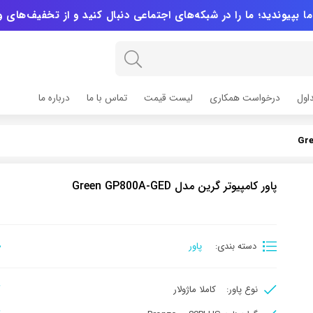
ا بپیوندید؛ ما را در شبکه‌های اجتماعی دنبال کنید و از تخفیف‌های 
اول
درخواست همکاری
لیست قیمت
تماس با ما
درباره ما
پاور کامپیوتر گرین مدل Green GP800A-GED
دسته بندی:
پاور
نوع پاور:
کاملا ماژولار