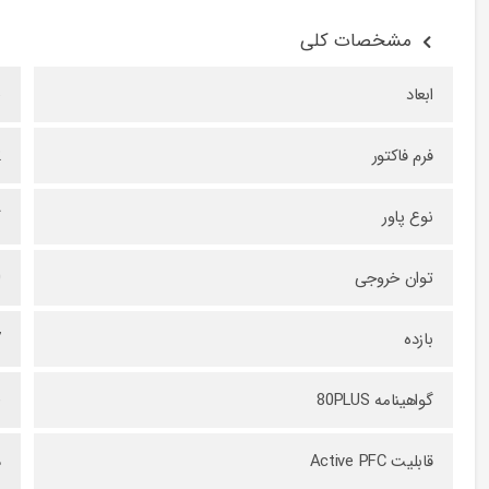
مشخصات کلی
ابعاد
6
فرم فاکتور
2
نوع پاور
ک
توان خروجی
0
بازده
7
گواهینامه 80PLUS
e
قابلیت Active PFC
د