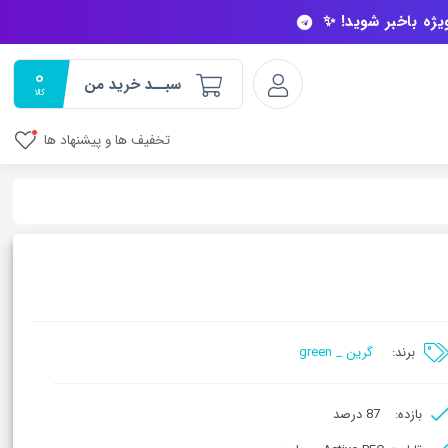
ویژه باخبر شوید! ✨
0
سبــد خرید من
کالا
تخفیف ها و پیشنهاد ها
برند:
گرین _ green
بازده:
87 درصد