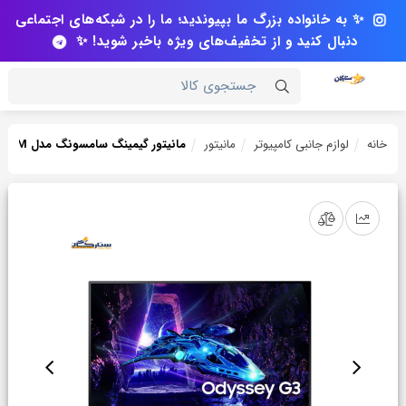
✨ به خانواده بزرگ ما بپیوندید؛ ما را در شبکه‌های اجتماعی
دنبال کنید و از تخفیف‌های ویژه باخبر شوید! ✨
جستجوی کالا
خانه
لوازم جانبی کامپیوتر
مانیتور
مانیتور گیمینگ سامسونگ مدل Odyssey G3 S24DG302EM سایز 24 اینچ