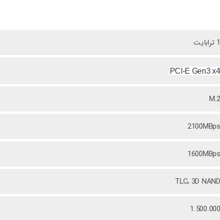
 ترابایت
PCI-E Gen3 x
M.
2100MBp
1600MBp
TLC، 3D NAN
1.500.00