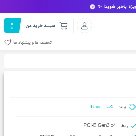
ویژه باخبر شوید! ✨
0
سبــد خرید من
کالا
تخفیف ها و پیشنهاد ها
برند:
لکسار - Lexar
رابط:
PCI-E Gen3 x4