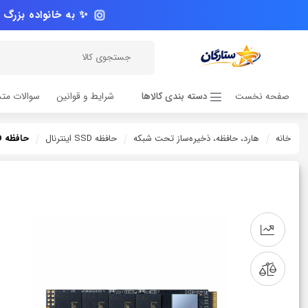
✨ به خانواده بزرگ م
صفحه نخست
دسته بندی کالاها
شرایط و قوانین
سوالات متد
خانه
هارد، ‌حافظه، ذخیره‌ساز تحت شبکه
حافظه SSD اینترنال
حافظه SSD اینترنال لکسار مدل NM610 ظرفیت Lexar 1TB